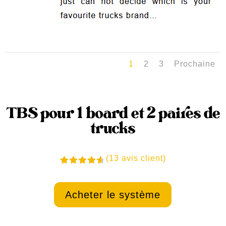
1
2
3
Prochaine
TBS pour 1 board et 2 paires de
trucks
(
13
avis client)
Noté
4.77
sur 5
basé
Acheter le système
sur
notations
client