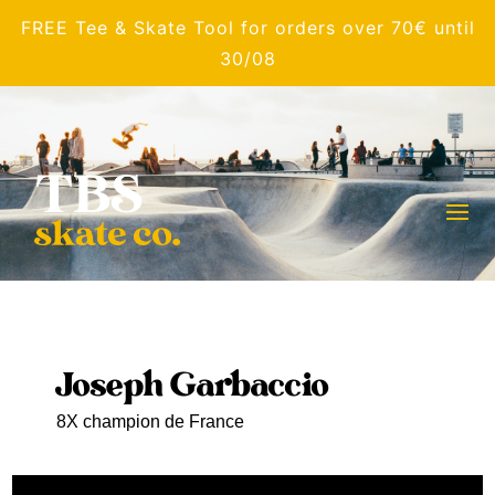
FREE Tee & Skate Tool for orders over 70€ until
30/08
Joseph Garbaccio
8X champion de France