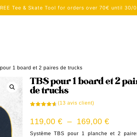
REE Tee & Skate Tool for orders over 70€ until 30/
pour 1 board et 2 paires de trucks
TBS pour 1 board et 2 pai
de trucks
(
13
avis client)
Noté
4.77
sur 5
Plage
119,00
€
–
169,00
€
basé
sur
de
notations
Système TBS pour 1 planche et 2 paire
client