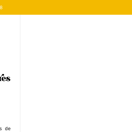
08
res
s de