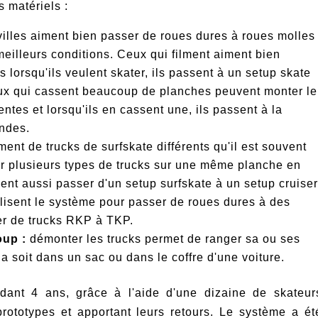
s matériels :
villes aiment bien passer de roues dures à roues molles
 meilleurs conditions. Ceux qui filment aiment bien
is lorsqu'ils veulent skater, ils passent à un setup skate
ux qui cassent beaucoup de planches peuvent monter le
ntes et lorsqu'ils en cassent une, ils passent à la
ndes.
ement de trucks de surfskate différents qu'il est souvent
er plusieurs types de trucks sur une même planche en
nt aussi passer d'un setup surfskate à un setup cruiser
ilisent le système pour passer de roues dures à des
er de trucks RKP à TKP.
oup :
démonter les trucks permet de ranger sa ou ses
a soit dans un sac ou dans le coffre d'une voiture.
ant 4 ans, grâce à l'aide d'une dizaine de skateur
prototypes et apportant leurs retours. Le système a ét