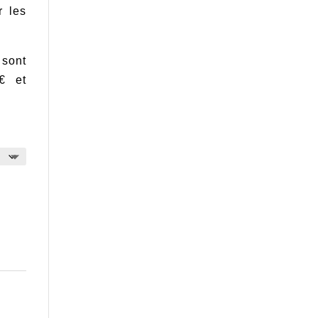
r les
€
 €
 sont
€ et