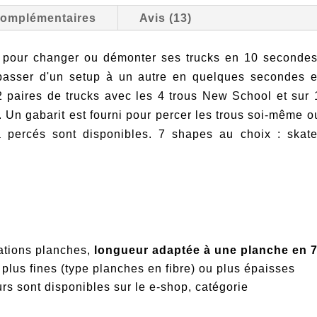
board
complémentaires
Avis (13)
et
2
 pour changer ou démonter ses trucks en 10 secondes
paires
 passer d'un setup à un autre en quelques secondes e
de
2 paires de trucks avec les 4 trous New School et sur 
trucks
 Un gabarit est fourni pour percer les trous soi-même o
 percés sont disponibles. 7 shapes au choix : skate
xations planches,
longueur adaptée à une planche en 
lus fines (type planches en fibre) ou plus épaisses
rs sont disponibles sur le e-shop, catégorie