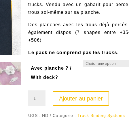
prix :
trucks. Vendu avec un gabarit pour perce
119,00 
trous soi-même sur sa planche.
à
169,00
Des planches avec les trous déjà percés
également dispos (7 shapes entre +35
+50€).
Le pack ne comprend pas les trucks.
Avec planche ? /
With deck?
quantité
Ajouter au panier
de
TBS
UGS :
ND
Catégorie :
Truck Binding Systems
pour
1