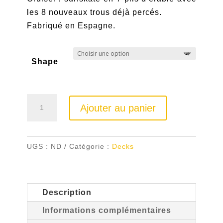
était :
est :
les 8 nouveaux trous déjà percés.
90,00 €.
65,00 €.
Fabriqué en Espagne.
Shape
quantité
Ajouter au panier
de
Deck
surfskate
UGS :
ND
Catégorie :
Decks
TBS
Description
Informations complémentaires