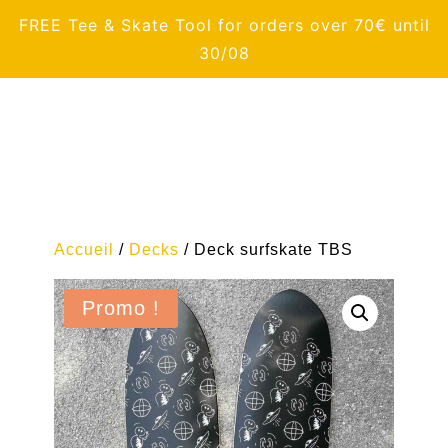
FREE Tee & Skate Tool for orders over 70€ until
30/08
Accueil
/
Decks
/ Deck surfskate TBS
Promo !