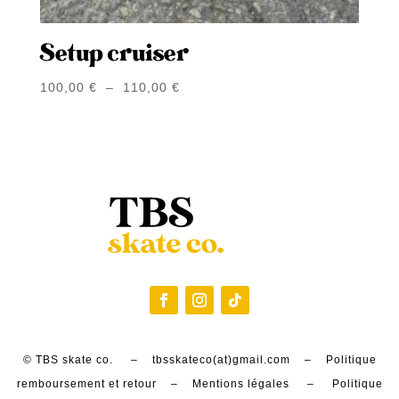
Setup cruiser
Plage
100,00
€
–
110,00
€
de
prix :
100,00 €
à
110,00 €
© TBS skate co. – tbsskateco(at)gmail.com –
Politique
remboursement et retour
–
Mentions légales
–
Politique