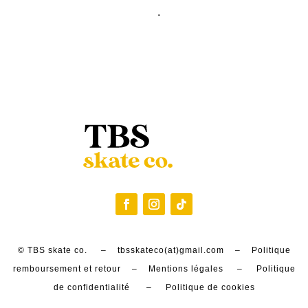
.
© TBS skate co. – tbsskateco(at)gmail.com –
Politique
remboursement et retour
–
Mentions légales
–
Politique
de confidentialité
–
Politique de cookies