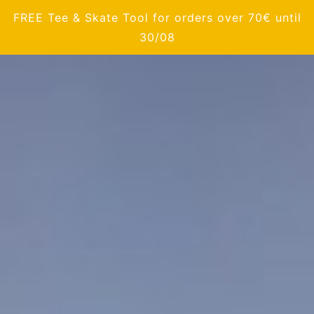
FREE Tee & Skate Tool for orders over 70€ until
30/08